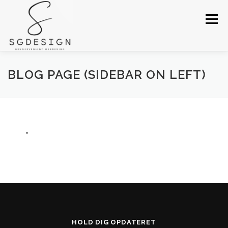
Menu
FORSIDE
VI TILBYDER
OM SGDESIGN
BLOG PAGE (SIDEBAR ON LEFT)
PRISER
REFERENCER
KONTAKT
HOLD DIG OPDATERET