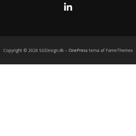
Copyright © 2026 SGDesign.dk
–
OnePress
tema af FameThemes